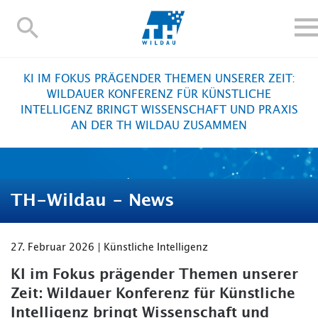
TH-
Wildau
STUDIEREN UND WEITERBILDEN
KI IM FOKUS PRÄGENDER THEMEN UNSERER ZEIT:
IM STUDIUM
WILDAUER KONFERENZ FÜR KÜNSTLICHE
INTELLIGENZ BRINGT WISSENSCHAFT UND PRAXIS
FORSCHUNG UND TRANSFER
AN DER TH WILDAU ZUSAMMEN
ALUMNI
HOCHSCHULE
INTERNATIONAL
TH-Wildau - News
BESCHÄFTIGTE
Blogs
Kontakt und Anfahrt
Webmail
Moodle
27. Februar 2026 | Künstliche Intelligenz
TH Online-Portal
Personensuche
English
KI im Fokus prägender Themen unserer
Zeit: Wildauer Konferenz für Künstliche
Intelligenz bringt Wissenschaft und