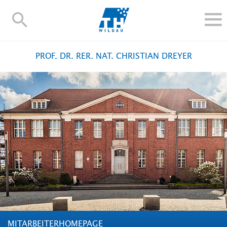
TH-
Wildau
STUDIEREN UND WEITERBILDEN
PROF. DR. RER. NAT. CHRISTIAN DREYER
IM STUDIUM
FORSCHUNG UND TRANSFER
ALUMNI
HOCHSCHULE
INTERNATIONAL
BESCHÄFTIGTE
Blogs
Kontakt und Anfahrt
Webmail
Moodle
TH Online-Portal
Personensuche
English
MITARBEITERHOMEPAGE