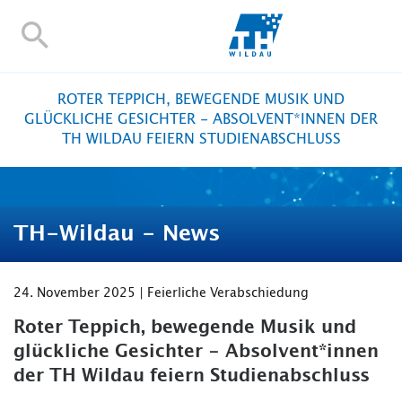
TH-
Wildau
STUDIEREN UND WEITERBILDEN
ROTER TEPPICH, BEWEGENDE MUSIK UND
IM STUDIUM
GLÜCKLICHE GESICHTER - ABSOLVENT*INNEN DER
TH WILDAU FEIERN STUDIENABSCHLUSS
FORSCHUNG UND TRANSFER
ALUMNI
HOCHSCHULE
TH-Wildau - News
INTERNATIONAL
BESCHÄFTIGTE
24. November 2025 | Feierliche Verabschiedung
Blogs
Kontakt und Anfahrt
Webmail
Moodle
TH Onlin
Personensuche
English
Roter Teppich, bewegende Musik und
glückliche Gesichter - Absolvent*innen
der TH Wildau feiern Studienabschluss