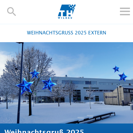
TH-
Wildau
STUDIEREN UND WEITERBILDEN
WEIHNACHTSGRUSS 2025 EXTERN
IM STUDIUM
FORSCHUNG UND TRANSFER
ALUMNI
HOCHSCHULE
INTERNATIONAL
BESCHÄFTIGTE
Blogs
Kontakt und Anfahrt
Webmail
Moodle
TH Online-Portal
Personensuche
English
Weihnachtsgruß 2025