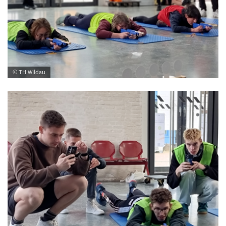
© TH Wildau