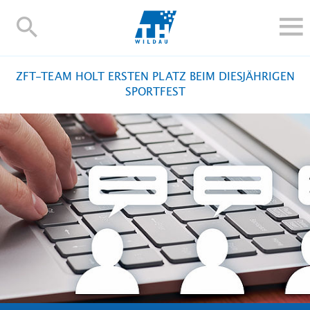
TH-
Wildau
STUDIEREN UND WEITERBILDEN
ZFT-TEAM HOLT ERSTEN PLATZ BEIM DIESJÄHRIGEN
IM STUDIUM
SPORTFEST
FORSCHUNG UND TRANSFER
ALUMNI
HOCHSCHULE
INTERNATIONAL
BESCHÄFTIGTE
Blogs
Kontakt und Anfahrt
Webmail
Moodle
TH Online-Portal
Personensuche
English