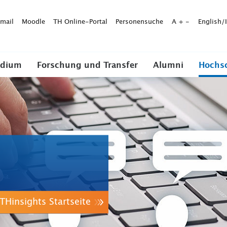
mail
Moodle
TH Online-Portal
Personensuche
A
+
-
English/
udium
Forschung und Transfer
Alumni
Hochs
THinsights Startseite