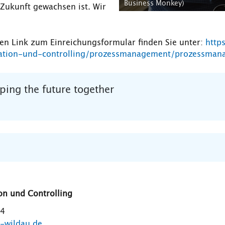
Business Monkey)
Zukunft gewachsen ist. Wir
 Link zum Einreichungsformular finden Sie unter:
http
isation-und-controlling/prozessmanagement/prozessm
ing the future together
on und Controlling
04
-wildau.de