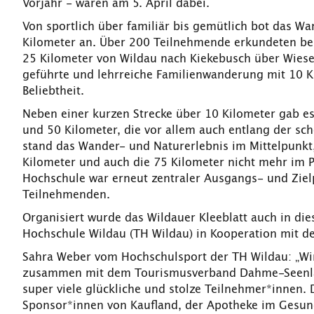
Vorjahr - waren am 5. April dabei.
Von sportlich über familiär bis gemütlich bot das W
Kilometer an. Über 200 Teilnehmende erkundeten be
25 Kilometer von Wildau nach Kiekebusch über Wiesen
geführte und lehrreiche Familienwanderung mit 10 K
Beliebtheit.
Neben einer kurzen Strecke über 10 Kilometer gab es
und 50 Kilometer, die vor allem auch entlang der sc
stand das Wander- und Naturerlebnis im Mittelpunk
Kilometer und auch die 75 Kilometer nicht mehr im
Hochschule war erneut zentraler Ausgangs- und Ziel
Teilnehmenden.
Organisiert wurde das Wildauer Kleeblatt auch in d
Hochschule Wildau (TH Wildau) in Kooperation mit 
Sahra Weber vom Hochschulsport der TH Wildau: „Wir
zusammen mit dem Tourismusverband Dahme-Seenland
super viele glückliche und stolze Teilnehmer*innen. 
Sponsor*innen von Kaufland, der Apotheke im Gesun