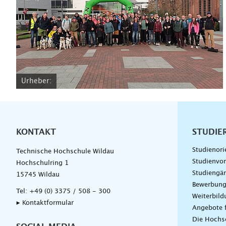
Urheber:
KONTAKT
Unterna
STUDIE
Studienori
Technische Hochschule Wildau
Studienvor
Hochschulring 1
Studiengä
15745 Wildau
Bewerbun
Tel:
+49 (0) 3375 / 508 - 300
Weiterbil
▸ Kontaktformular
Angebote 
Die Hochs