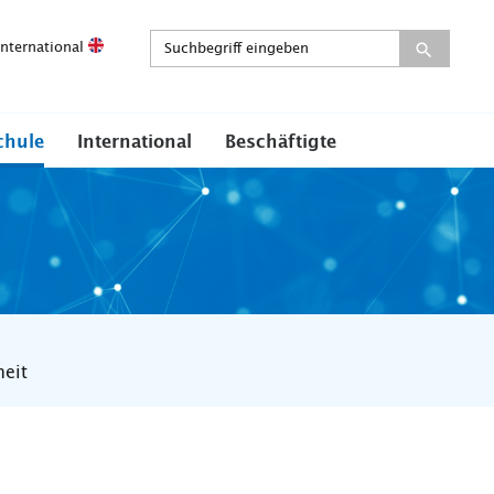
International
chule
International
Beschäftigte
heit