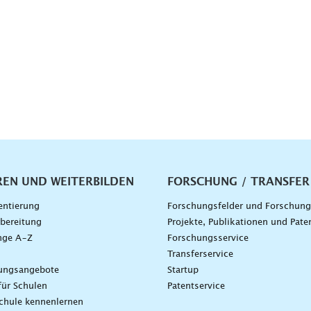
vigation
REN UND WEITERBILDEN
FORSCHUNG / TRANSFER
entierung
Forschungsfelder und Forschun
bereitung
Projekte, Publikationen und Pate
nge A–Z
Forschungsservice
g
Transferservice
dungsangebote
Startup
für Schulen
Patentservice
chule kennenlernen