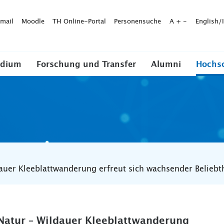
mail
Moodle
TH Online-Portal
Personensuche
A
+
-
English/
udium
Forschung und Transfer
Alumni
Hochs
dauer Kleeblattwanderung erfreut sich wachsender Beliebt
r Natur – Wildauer Kleeblattwanderung