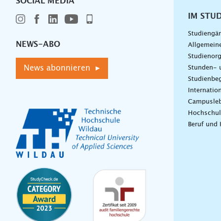
SOCIAL MEDIA
IM STU
Studiengä
NEWS-ABO
Allgemein
Studienorg
News abonnieren ▸
Stunden- 
Studienbeg
Internatio
Campusle
Hochschul
Beruf und 