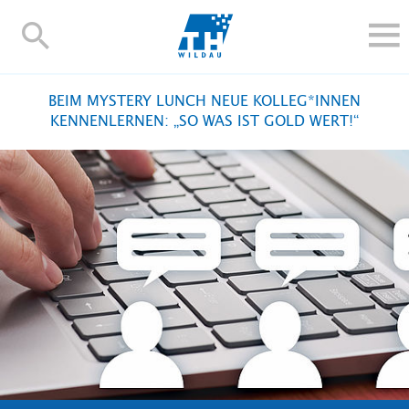
TH-
Wildau
STUDIEREN UND WEITERBILDEN
BEIM MYSTERY LUNCH NEUE KOLLEG*INNEN
IM STUDIUM
KENNENLERNEN: „SO WAS IST GOLD WERT!“
FORSCHUNG UND TRANSFER
ALUMNI
HOCHSCHULE
INTERNATIONAL
BESCHÄFTIGTE
Blogs
Kontakt und Anfahrt
Webmail
Moodle
TH Online-Portal
Personensuche
English