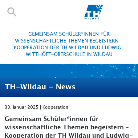
TH-
Wildau
STUDIEREN UND WEITERBILDEN
GEMEINSAM SCHÜLER*INNEN FÜR
IM STUDIUM
WISSENSCHAFTLICHE THEMEN BEGEISTERN –
KOOPERATION DER TH WILDAU UND LUDWIG-
FORSCHUNG UND TRANSFER
WITTHÖFT-OBERSCHULE IN WILDAU
ALUMNI
HOCHSCHULE
INTERNATIONAL
TH-Wildau - News
BESCHÄFTIGTE
Blogs
Kontakt und Anfahrt
Webmail
Moodle
TH Onlin
30. Januar 2025 | Kooperation
Personensuche
English
Gemeinsam Schüler*innen für
wissenschaftliche Themen begeistern –
Kooperation der TH Wildau und Ludwig-