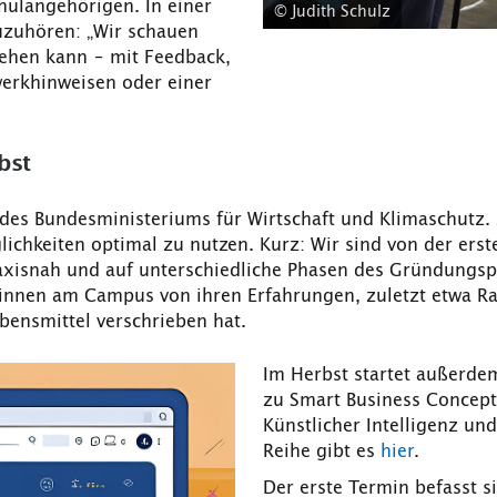
hulangehörigen. In einer
© Judith Schulz
uzuhören: „Wir schauen
ehen kann – mit Feedback,
erkhinweisen oder einer
bst
es Bundesministeriums für Wirtschaft und Klimaschutz. „W
chkeiten optimal zu nutzen. Kurz: Wir sind von der ersten
axisnah und auf unterschiedliche Phasen des Gründungsp
innen am Campus von ihren Erfahrungen, zuletzt etwa Ra
bensmittel verschrieben hat.
Im Herbst startet außerdem
zu Smart Business Concept
Künstlicher Intelligenz u
Reihe gibt es
hier
.
Der erste Termin befasst s