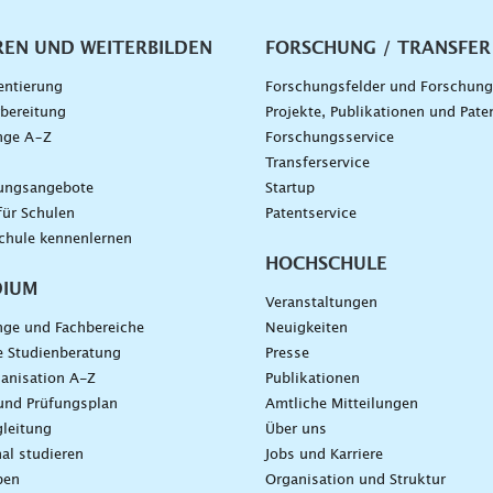
vigation
REN UND WEITERBILDEN
FORSCHUNG / TRANSFER
entierung
Forschungsfelder und Forschun
bereitung
Projekte, Publikationen und Pate
nge A–Z
Forschungsservice
g
Transferservice
dungsangebote
Startup
für Schulen
Patentservice
chule kennenlernen
HOCHSCHULE
DIUM
Veranstaltungen
nge und Fachbereiche
Neuigkeiten
e Studienberatung
Presse
anisation A-Z
Publikationen
und Prüfungsplan
Amtliche Mitteilungen
leitung
Über uns
nal studieren
Jobs und Karriere
ben
Organisation und Struktur