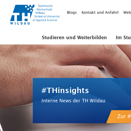
TH-
Wildau
Blogs
Kontakt und Anfahrt
Web
Studieren und Weiterbilden
Im St
#THinsights
Interne News der TH Wildau
Zur #