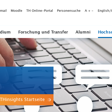
mail
Moodle
TH Online-Portal
Personensuche
A
+
-
English/
udium
Forschung und Transfer
Alumni
Hochs
THinsights Startseite