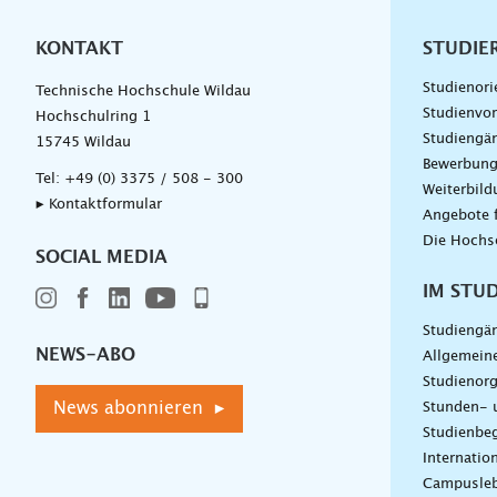
KONTAKT
Unterna
STUDIE
Studienori
Technische Hochschule Wildau
Studienvor
Hochschulring 1
Studiengä
15745 Wildau
Bewerbun
Tel:
+49 (0) 3375 / 508 - 300
Weiterbil
▸ Kontaktformular
Angebote 
Die Hochs
SOCIAL MEDIA
IM STU
Studiengä
NEWS-ABO
Allgemein
Studienorg
News abonnieren ▸
Stunden- 
Studienbeg
Internatio
Campusle