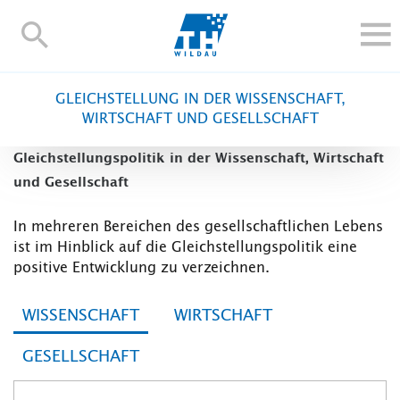
TH-
Wildau
STUDIEREN UND WEITERBILDEN
GLEICHSTELLUNG IN DER WISSENSCHAFT,
IM STUDIUM
WIRTSCHAFT UND GESELLSCHAFT
FORSCHUNG UND TRANSFER
Gleichstellungspolitik in der Wissenschaft, Wirtschaft
ALUMNI
und Gesellschaft
HOCHSCHULE
In mehreren Bereichen des gesellschaftlichen Lebens
INTERNATIONAL
ist im Hinblick auf die Gleichstellungspolitik eine
BESCHÄFTIGTE
positive Entwicklung zu verzeichnen.
Blogs
Kontakt und Anfahrt
Webmail
Moodle
WISSENSCHAFT
WIRTSCHAFT
TH Online-Portal
Personensuche
English
GESELLSCHAFT