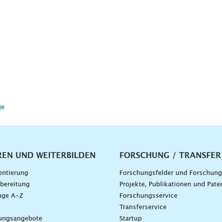
ge
vigation
REN UND WEITERBILDEN
FORSCHUNG / TRANSFER
entierung
Forschungsfelder und Forschun
bereitung
Projekte, Publikationen und Pate
nge A–Z
Forschungsservice
g
Transferservice
dungsangebote
Startup