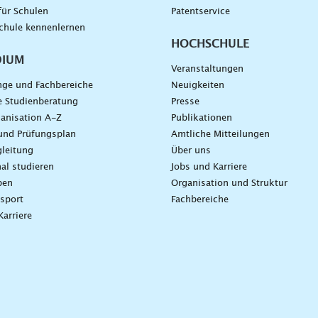
für Schulen
Patentservice
chule kennenlernen
HOCHSCHULE
DIUM
Veranstaltungen
nge und Fachbereiche
Neuigkeiten
e Studienberatung
Presse
anisation A-Z
Publikationen
und Prüfungsplan
Amtliche Mitteilungen
leitung
Über uns
nal studieren
Jobs und Karriere
ben
Organisation und Struktur
sport
Fachbereiche
Karriere