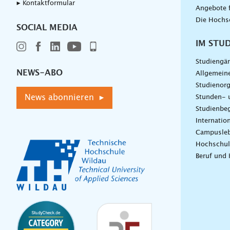
▸ Kontaktformular
Angebote 
Die Hochs
SOCIAL MEDIA
IM STU
Studiengä
NEWS-ABO
Allgemein
Studienorg
News abonnieren ▸
Stunden- 
Studienbeg
Internatio
Campusle
Hochschul
Beruf und 