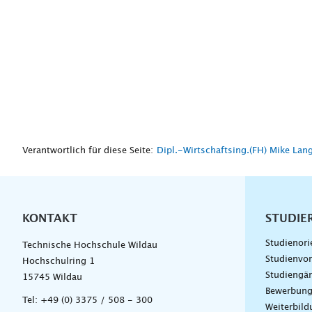
Verantwortlich für diese Seite:
Dipl.-Wirtschaftsing.(FH) Mike Lan
KONTAKT
Unterna
STUDIE
Studienori
Technische Hochschule Wildau
Studienvor
Hochschulring 1
Studiengä
15745 Wildau
Bewerbun
Tel:
+49 (0) 3375 / 508 - 300
Weiterbil