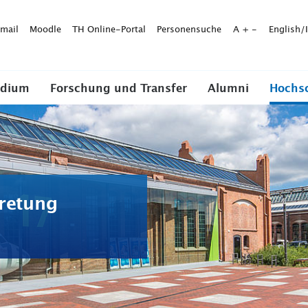
mail
Moodle
TH Online-Portal
Personensuche
A
+
-
English/
udium
Forschung und Transfer
Alumni
Hochs
retung