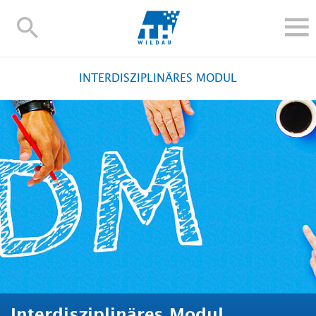
TH-
Wildau
STUDIEREN UND WEITERBILDEN
INTERDISZIPLINÄRES MODUL
IM STUDIUM
FORSCHUNG UND TRANSFER
ALUMNI
HOCHSCHULE
INTERNATIONAL
BESCHÄFTIGTE
Blogs
Kontakt und Anfahrt
Webmail
Moodle
TH Online-Portal
Personensuche
English
Interdisziplinäres Modul