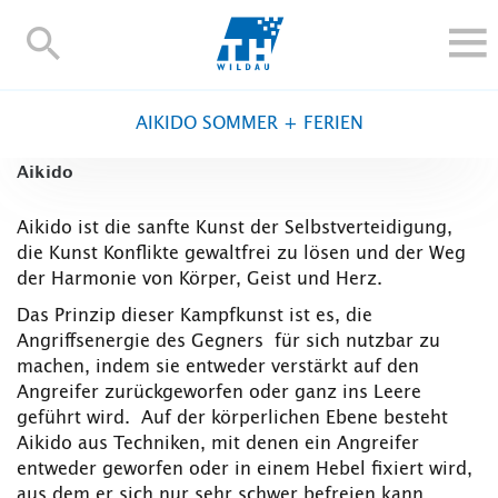
TH-
Wildau
STUDIEREN UND WEITERBILDEN
AIKIDO SOMMER + FERIEN
IM STUDIUM
Aikido
FORSCHUNG UND TRANSFER
ALUMNI
Aikido ist die sanfte Kunst der Selbstverteidigung,
die Kunst Konflikte gewaltfrei zu lösen und der Weg
HOCHSCHULE
der Harmonie von Körper, Geist und Herz.
INTERNATIONAL
Das Prinzip dieser Kampfkunst ist es, die
BESCHÄFTIGTE
Angriffsenergie des Gegners für sich nutzbar zu
machen, indem sie entweder verstärkt auf den
Blogs
Kontakt und Anfahrt
Webmail
Moodle
Angreifer zurückgeworfen oder ganz ins Leere
TH Online-Portal
Personensuche
English
geführt wird. Auf der körperlichen Ebene besteht
Aikido aus Techniken, mit denen ein Angreifer
entweder geworfen oder in einem Hebel fixiert wird,
aus dem er sich nur sehr schwer befreien kann.