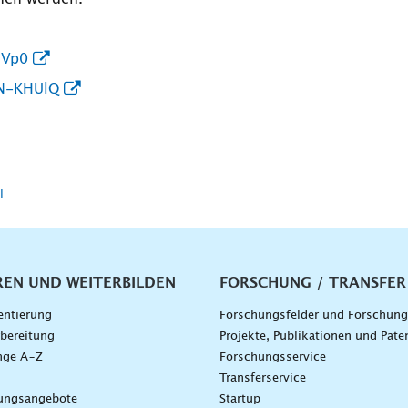
WVp0
LN-KHUlQ
l
vigation
REN UND WEITERBILDEN
FORSCHUNG / TRANSFER
entierung
Forschungsfelder und Forschun
bereitung
Projekte, Publikationen und Pate
nge A–Z
Forschungsservice
g
Transferservice
dungsangebote
Startup