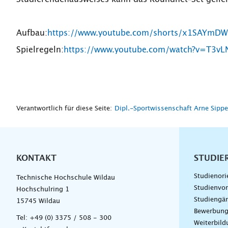
Aufbau:
https://www.youtube.com/shorts/x1SAYmD
Spielregeln:
https://www.youtube.com/watch?v=T3v
Verantwortlich für diese Seite:
Dipl.-Sportwissenschaft Arne Sippe
KONTAKT
Unterna
STUDIE
Studienori
Technische Hochschule Wildau
Studienvor
Hochschulring 1
Studiengä
15745 Wildau
Bewerbun
Tel:
+49 (0) 3375 / 508 - 300
Weiterbil