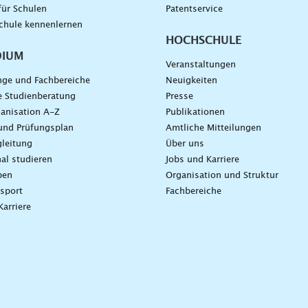
für Schulen
Patentservice
chule kennenlernen
HOCHSCHULE
DIUM
Veranstaltungen
nge und Fachbereiche
Neuigkeiten
e Studienberatung
Presse
anisation A-Z
Publikationen
und Prüfungsplan
Amtliche Mitteilungen
leitung
Über uns
nal studieren
Jobs und Karriere
ben
Organisation und Struktur
sport
Fachbereiche
Karriere