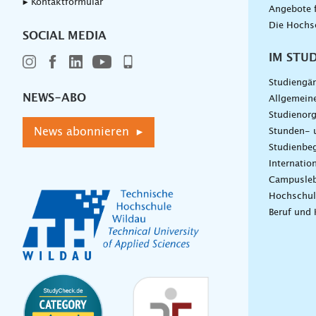
▸ Kontaktformular
Angebote 
Die Hochs
SOCIAL MEDIA
IM STU
Studiengä
NEWS-ABO
Allgemein
Studienorg
News abonnieren ▸
Stunden- 
Studienbeg
Internatio
Campusle
Hochschul
Beruf und 