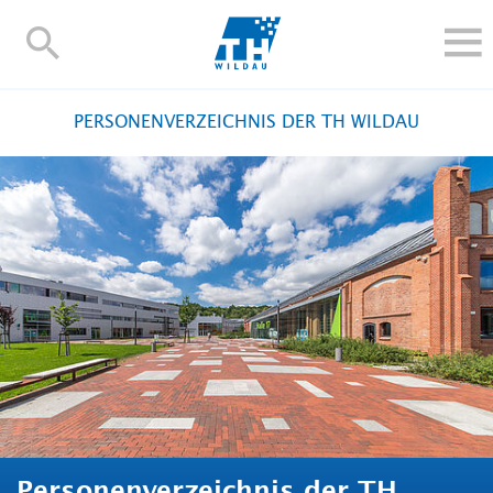
TH-
Wildau
STUDIEREN UND WEITERBILDEN
PERSONENVERZEICHNIS DER TH WILDAU
IM STUDIUM
FORSCHUNG UND TRANSFER
ALUMNI
HOCHSCHULE
INTERNATIONAL
BESCHÄFTIGTE
Blogs
Kontakt und Anfahrt
Webmail
Moodle
TH Online-Portal
Personensuche
English
Personenverzeichnis der TH