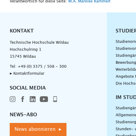
Verantwortlich für diese Seite:
M.A. Mareike Rammelt
KONTAKT
Unterna
STUDIE
Studienori
Technische Hochschule Wildau
Studienvor
Hochschulring 1
Studiengä
15745 Wildau
Bewerbun
Tel:
+49 (0) 3375 / 508 - 300
Weiterbil
▸ Kontaktformular
Angebote 
Die Hochs
SOCIAL MEDIA
IM STU
Studiengä
NEWS-ABO
Allgemein
Studienorg
News abonnieren ▸
Stunden- 