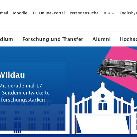
mail
Moodle
TH Online-Portal
Personensuche
A
+
-
English/
udium
Forschung und Transfer
Alumni
Hochs
Wildau
 Mit gerade mal 17
 Seitdem entwickelte
 forschungsstarken