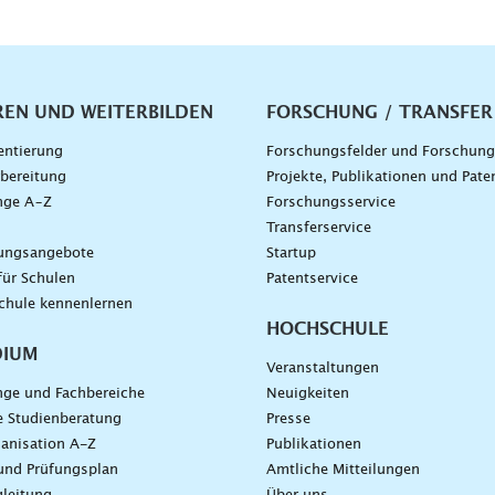
vigation
REN UND WEITERBILDEN
FORSCHUNG / TRANSFER
entierung
Forschungsfelder und Forschun
bereitung
Projekte, Publikationen und Pate
nge A–Z
Forschungsservice
g
Transferservice
dungsangebote
Startup
für Schulen
Patentservice
chule kennenlernen
HOCHSCHULE
DIUM
Veranstaltungen
nge und Fachbereiche
Neuigkeiten
e Studienberatung
Presse
anisation A-Z
Publikationen
und Prüfungsplan
Amtliche Mitteilungen