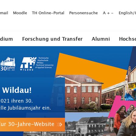
mail
Moodle
TH Online-Portal
Personensuche
A
+
-
English/
udium
Forschung und Transfer
Alumni
Hochs
 Wildau!
2021 ihren 30.
lle Jubiläumsjahr ein.
Zur 30-Jahre-Website