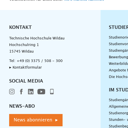
KONTAKT
Unterna
STUDIE
Studienori
Technische Hochschule Wildau
Studienvor
Hochschulring 1
Studiengä
15745 Wildau
Bewerbun
Tel:
+49 (0) 3375 / 508 - 300
Weiterbil
▸ Kontaktformular
Angebote 
Die Hochs
SOCIAL MEDIA
IM STU
Studiengä
NEWS-ABO
Allgemein
Studienorg
News abonnieren ▸
Stunden- 
Studienbeg