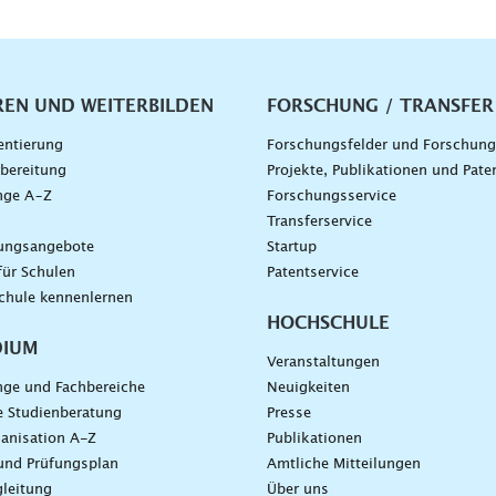
vigation
REN UND WEITERBILDEN
FORSCHUNG / TRANSFER
entierung
Forschungsfelder und Forschun
bereitung
Projekte, Publikationen und Pate
nge A–Z
Forschungsservice
g
Transferservice
dungsangebote
Startup
für Schulen
Patentservice
chule kennenlernen
HOCHSCHULE
DIUM
Veranstaltungen
nge und Fachbereiche
Neuigkeiten
e Studienberatung
Presse
anisation A-Z
Publikationen
und Prüfungsplan
Amtliche Mitteilungen
leitung
Über uns