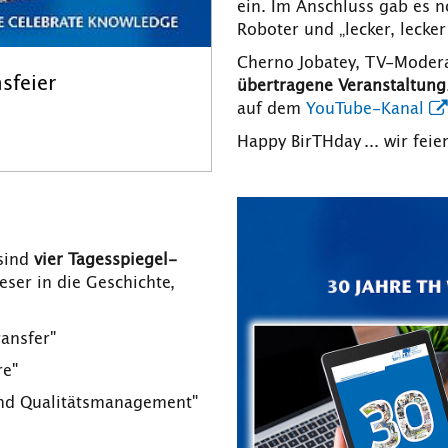
ein. Im Anschluss gab es 
Roboter und „lecker, lecke
Cherno Jobatey, TV-Modera
sfeier
übertragene Veranstaltung
auf dem
YouTube-Kanal
Happy BirTHday ... wir feie
 sind
vier Tagesspiegel-
eser in die Geschichte,
ansfer"
e"
nd Qualitätsmanagement"