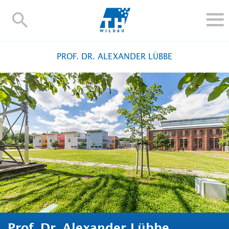
TH-
Wildau
STUDIEREN UND WEITERBILDEN
PROF. DR. ALEXANDER LÜBBE
IM STUDIUM
FORSCHUNG UND TRANSFER
ALUMNI
HOCHSCHULE
INTERNATIONAL
BESCHÄFTIGTE
Blogs
Kontakt und Anfahrt
Webmail
Moodle
TH Online-Portal
Personensuche
English
Prof. Dr. Alexander Lübbe