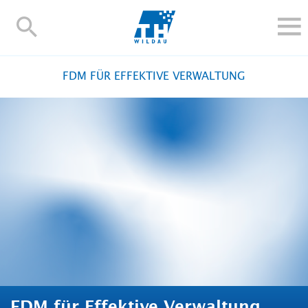
TH-
Wildau
STUDIEREN UND WEITERBILDEN
FDM FÜR EFFEKTIVE VERWALTUNG
IM STUDIUM
FORSCHUNG UND TRANSFER
ALUMNI
HOCHSCHULE
INTERNATIONAL
BESCHÄFTIGTE
Blogs
Kontakt und Anfahrt
Webmail
Moodle
TH Online-Portal
Personensuche
English
FDM für Effektive Verwaltung