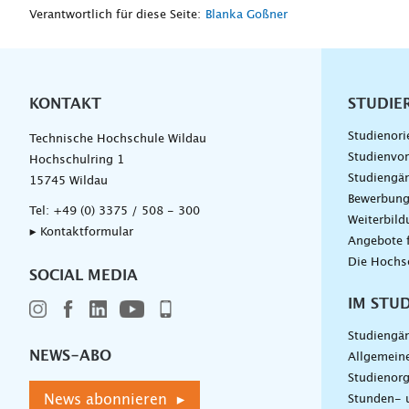
Verantwortlich für diese Seite:
Blanka Goßner
KONTAKT
Unterna
STUDIE
Studienori
Technische Hochschule Wildau
Studienvor
Hochschulring 1
Studiengä
15745 Wildau
Bewerbun
Tel:
+49 (0) 3375 / 508 - 300
Weiterbil
▸ Kontaktformular
Angebote 
Die Hochs
SOCIAL MEDIA
IM STU
Studiengä
NEWS-ABO
Allgemein
Studienorg
News abonnieren ▸
Stunden- 