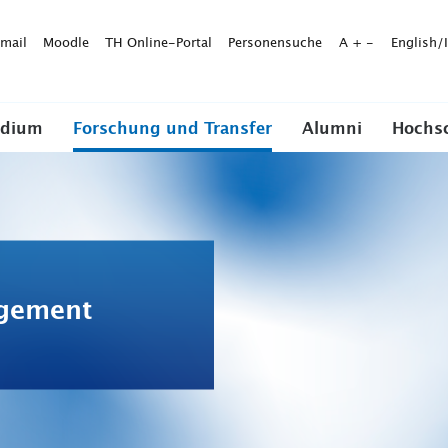
mail
Moodle
TH Online-Portal
Personensuche
A
+
-
English/
udium
Forschung und Transfer
Alumni
Hochs
gement