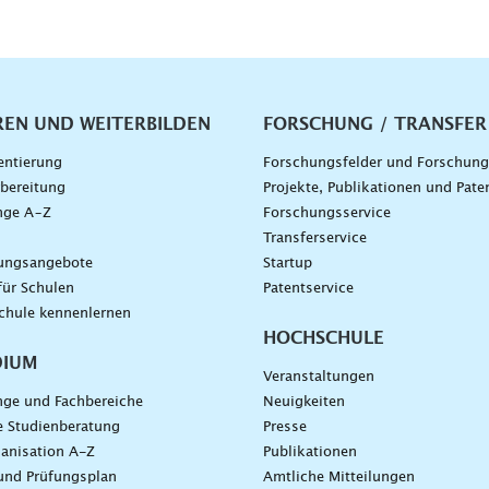
vigation
REN UND WEITERBILDEN
FORSCHUNG / TRANSFER
entierung
Forschungsfelder und Forschun
bereitung
Projekte, Publikationen und Pate
nge A–Z
Forschungsservice
g
Transferservice
dungsangebote
Startup
für Schulen
Patentservice
chule kennenlernen
HOCHSCHULE
DIUM
Veranstaltungen
nge und Fachbereiche
Neuigkeiten
e Studienberatung
Presse
anisation A-Z
Publikationen
und Prüfungsplan
Amtliche Mitteilungen