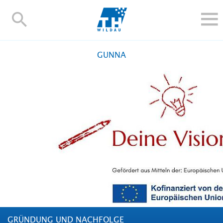
TH-
Wildau
STUDIEREN UND WEITERBILDEN
GUNNA
IM STUDIUM
FORSCHUNG UND TRANSFER
ALUMNI
HOCHSCHULE
INTERNATIONAL
BESCHÄFTIGTE
Blogs
Kontakt und Anfahrt
Webmail
Moodle
TH Online-Portal
Personensuche
English
GRÜNDUNG UND NACHFOLGE