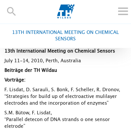
TH-
Wildau
STUDIEREN UND WEITERBILDEN
13TH INTERNATIONAL MEETING ON CHEMICAL
IM STUDIUM
SENSORS
FORSCHUNG UND TRANSFER
13th International Meeting on Chemical Sensors
ALUMNI
July 11-14, 2010, Perth, Australia
HOCHSCHULE
Beiträge der TH Wildau
INTERNATIONAL
Vorträge:
BESCHÄFTIGTE
F. Lisdat, D. Sarauli, S. Bonk, F. Scheller, R. Dronov,
“Strategies for build up of electroactive mulilayer
Blogs
Kontakt und Anfahrt
Webmail
Moodle
electrodes and the incorporation of enzymes”
TH Online-Portal
Personensuche
English
S.M. Bütow, F. Lisdat,
“Parallel detecon of DNA strands o one sensor
eletrode”