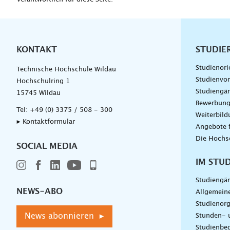
KONTAKT
Unterna
STUDIE
Studienori
Technische Hochschule Wildau
Studienvor
Hochschulring 1
Studiengä
15745 Wildau
Bewerbun
Tel:
+49 (0) 3375 / 508 - 300
Weiterbil
▸ Kontaktformular
Angebote 
Die Hochs
SOCIAL MEDIA
IM STU
Studiengä
NEWS-ABO
Allgemein
Studienorg
News abonnieren ▸
Stunden- 
Studienbeg