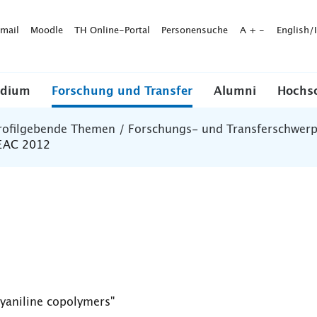
mail
Moodle
TH Online-Portal
Personensuche
A
+
-
English/
udium
Forschung und Transfer
Alumni
Hochs
rofilgebende Themen / Forschungs- und Transferschwer
SEAC 2012
yaniline copolymers"