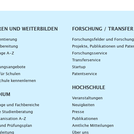
vigation
REN UND WEITERBILDEN
FORSCHUNG / TRANSFER
entierung
Forschungsfelder und Forschun
bereitung
Projekte, Publikationen und Pate
nge A–Z
Forschungsservice
g
Transferservice
dungsangebote
Startup
für Schulen
Patentservice
chule kennenlernen
HOCHSCHULE
DIUM
Veranstaltungen
nge und Fachbereiche
Neuigkeiten
e Studienberatung
Presse
anisation A-Z
Publikationen
und Prüfungsplan
Amtliche Mitteilungen
leitung
Über uns