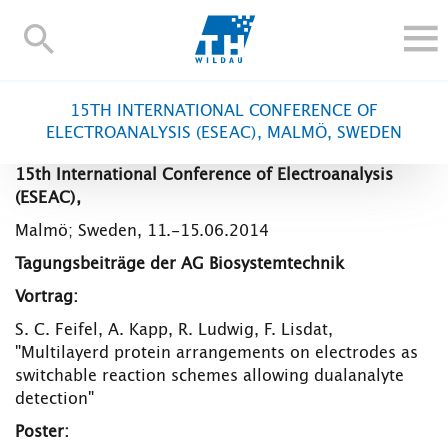
TH-
Wildau
STUDIEREN UND WEITERBILDEN
15TH INTERNATIONAL CONFERENCE OF
IM STUDIUM
ELECTROANALYSIS (ESEAC), MALMÖ, SWEDEN
FORSCHUNG UND TRANSFER
15th International Conference of Electroanalysis
ALUMNI
(ESEAC),
HOCHSCHULE
Malmö; Sweden, 11.-15.06.2014
INTERNATIONAL
Tagungsbeiträge der AG Biosystemtechnik
BESCHÄFTIGTE
Vortrag:
S. C. Feifel, A. Kapp, R. Ludwig, F. Lisdat,
Blogs
Kontakt und Anfahrt
Webmail
Moodle
"Multilayerd protein arrangements on electrodes as
TH Online-Portal
Personensuche
English
switchable reaction schemes allowing dualanalyte
detection"
Poster: