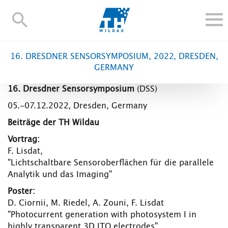
TH-
Wildau
STUDIEREN UND WEITERBILDEN
16. DRESDNER SENSORSYMPOSIUM, 2022, DRESDEN,
IM STUDIUM
GERMANY
FORSCHUNG UND TRANSFER
16. Dresdner Sensorsymposium
(DSS)
ALUMNI
05.-07.12.2022, Dresden, Germany
HOCHSCHULE
Beiträge der TH Wildau
INTERNATIONAL
Vortrag:
BESCHÄFTIGTE
F. Lisdat,
"Lichtschaltbare Sensoroberflächen für die parallele
Blogs
Kontakt und Anfahrt
Webmail
Moodle
Analytik und das Imaging"
TH Online-Portal
Personensuche
English
Poster:
D. Ciornii, M. Riedel, A. Zouni, F. Lisdat
"Photocurrent generation with photosystem I in
highly transparent 3D ITO electrodes"