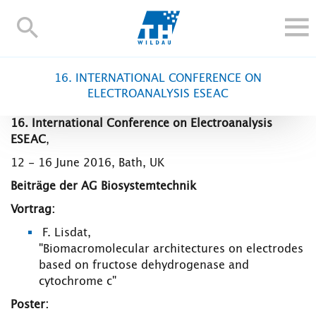
TH-
Wildau
STUDIEREN UND WEITERBILDEN
16. INTERNATIONAL CONFERENCE ON
IM STUDIUM
ELECTROANALYSIS ESEAC
FORSCHUNG UND TRANSFER
16. International Conference on Electroanalysis
ALUMNI
ESEAC
,
HOCHSCHULE
12 - 16 June 2016, Bath, UK
INTERNATIONAL
Beiträge der AG Biosystemtechnik
BESCHÄFTIGTE
Vortrag:
F. Lisdat,
Blogs
Kontakt und Anfahrt
Webmail
Moodle
"Biomacromolecular architectures on electrodes
TH Online-Portal
Personensuche
English
based on fructose dehydrogenase and
cytochrome c"
Poster: