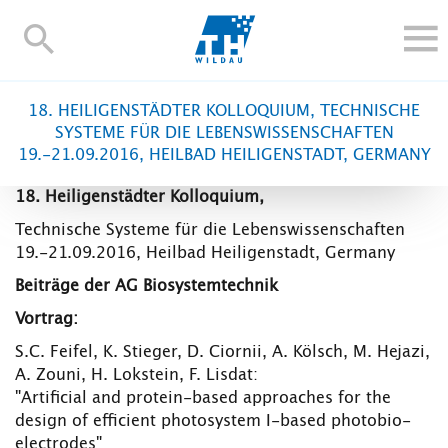
TH-
Wildau
STUDIEREN UND WEITERBILDEN
18. HEILIGENSTÄDTER KOLLOQUIUM, TECHNISCHE
IM STUDIUM
SYSTEME FÜR DIE LEBENSWISSENSCHAFTEN
19.-21.09.2016, HEILBAD HEILIGENSTADT, GERMANY
FORSCHUNG UND TRANSFER
ALUMNI
18. Heiligenstädter Kolloquium,
HOCHSCHULE
Technische Systeme für die Lebenswissenschaften
19.-21.09.2016, Heilbad Heiligenstadt, Germany
INTERNATIONAL
Beiträge der AG Biosystemtechnik
BESCHÄFTIGTE
Vortrag:
Blogs
Kontakt und Anfahrt
Webmail
Moodle
S.C. Feifel, K. Stieger, D. Ciornii, A. Kölsch, M. Hejazi,
TH Online-Portal
Personensuche
English
A. Zouni, H. Lokstein, F. Lisdat:
"Artificial and protein-based approaches for the
design of efficient photosystem I-based photobio-
electrodes"