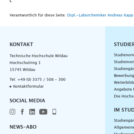
c“
Verantwortlich für diese Seite:
Dipl.-Laborchemiker Andreas Kapp
KONTAKT
Unterna
STUDIE
Studienori
Technische Hochschule Wildau
Studienvor
Hochschulring 1
Studiengä
15745 Wildau
Bewerbun
Tel:
+49 (0) 3375 / 508 - 300
Weiterbil
▸ Kontaktformular
Angebote 
Die Hochs
SOCIAL MEDIA
IM STU
Studiengä
NEWS-ABO
Allgemein