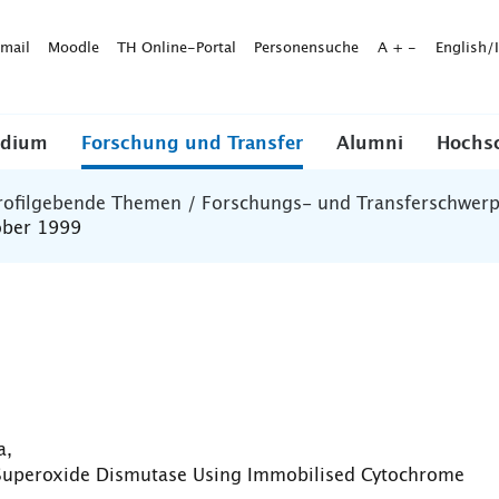
mail
Moodle
TH Online-Portal
Personensuche
A
+
-
English/
udium
Forschung und Transfer
Alumni
Hochs
rofilgebende Themen / Forschungs- und Transferschwer
ober 1999
a,
of Superoxide Dismutase Using Immobilised Cytochrome