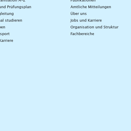
anisation A-Z
Publikationen
und Prüfungsplan
Amtliche Mitteilungen
leitung
Über uns
nal studieren
Jobs und Karriere
ben
Organisation und Struktur
sport
Fachbereiche
Karriere