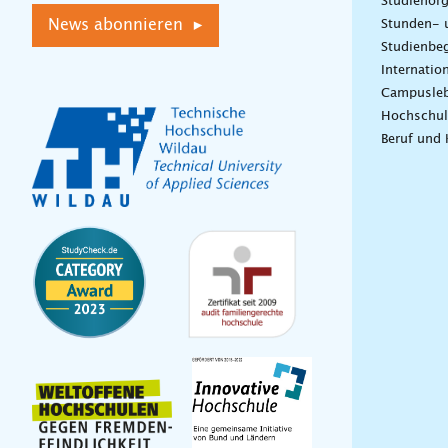
Studienorg
News abonnieren ▸
Stunden- 
Studienbeg
Internatio
Campusle
Hochschul
Beruf und 