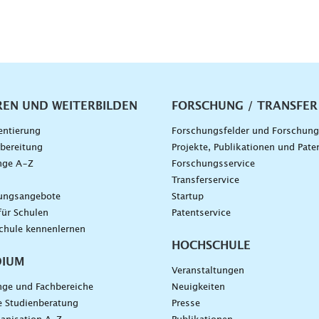
vigation
REN UND WEITERBILDEN
FORSCHUNG / TRANSFER
entierung
Forschungsfelder und Forschun
bereitung
Projekte, Publikationen und Pate
nge A–Z
Forschungsservice
g
Transferservice
dungsangebote
Startup
für Schulen
Patentservice
chule kennenlernen
HOCHSCHULE
DIUM
Veranstaltungen
nge und Fachbereiche
Neuigkeiten
e Studienberatung
Presse