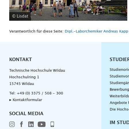
© Lisdat
Verantwortlich für diese Seite:
Dipl.-Laborchemiker Andreas Kapp
KONTAKT
Unterna
STUDIE
Studienori
Technische Hochschule Wildau
Studienvor
Hochschulring 1
Studiengä
15745 Wildau
Bewerbun
Tel:
+49 (0) 3375 / 508 - 300
Weiterbil
▸ Kontaktformular
Angebote 
Die Hochs
SOCIAL MEDIA
IM STU