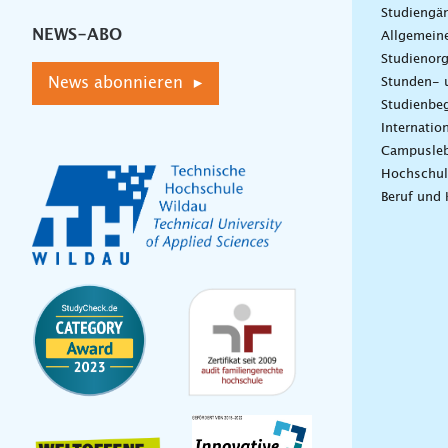
Studiengä
NEWS-ABO
Allgemein
Studienorg
News abonnieren ▸
Stunden- 
Studienbeg
Internatio
Campusle
Hochschul
Beruf und 