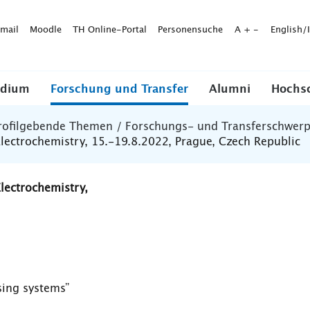
mail
Moodle
TH Online-Portal
Personensuche
A
+
-
English/
udium
Forschung und Transfer
Alumni
Hochs
rofilgebende Themen / Forschungs- und Transferschwer
 Electrochemistry, 15.-19.8.2022, Prague, Czech Republic
Electrochemistry,
sing systems”