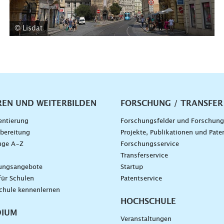
© Lisdat
vigation
REN UND WEITERBILDEN
FORSCHUNG / TRANSFER
entierung
Forschungsfelder und Forschun
bereitung
Projekte, Publikationen und Pate
nge A–Z
Forschungsservice
g
Transferservice
dungsangebote
Startup
für Schulen
Patentservice
chule kennenlernen
HOCHSCHULE
DIUM
Veranstaltungen