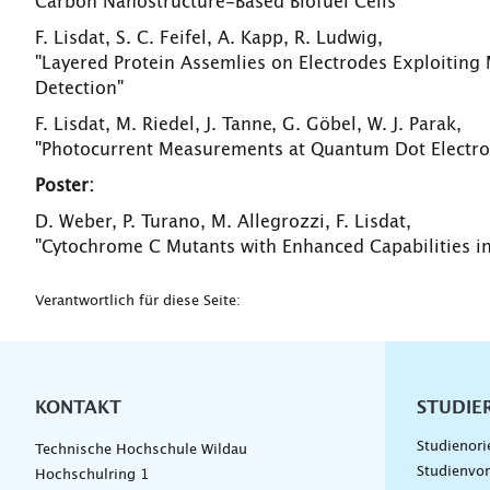
Carbon Nanostructure-Based Biofuel Cells"
F. Lisdat, S. C. Feifel, A. Kapp, R. Ludwig,
"Layered Protein Assemlies on Electrodes Exploiting 
Detection"
F. Lisdat, M. Riedel, J. Tanne, G. Göbel, W. J. Parak,
"Photocurrent Measurements at Quantum Dot Electrode
Poster:
D. Weber, P. Turano, M. Allegrozzi, F. Lisdat,
"Cytochrome C Mutants with Enhanced Capabilities i
Verantwortlich für diese Seite:
KONTAKT
Unterna
STUDIE
Studienori
Technische Hochschule Wildau
Studienvor
Hochschulring 1