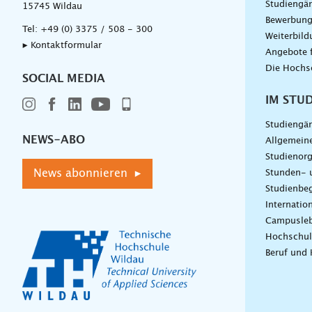
Studiengä
15745 Wildau
Bewerbun
Tel:
+49 (0) 3375 / 508 - 300
Weiterbil
▸ Kontaktformular
Angebote 
Die Hochs
SOCIAL MEDIA
IM STU
Studiengä
NEWS-ABO
Allgemein
Studienorg
News abonnieren ▸
Stunden- 
Studienbeg
Internatio
Campusle
Hochschul
Beruf und 