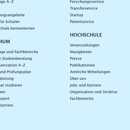
nge A–Z
Forschungsservice
g
Transferservice
dungsangebote
Startup
für Schulen
Patentservice
chule kennenlernen
HOCHSCHULE
DIUM
Veranstaltungen
nge und Fachbereiche
Neuigkeiten
e Studienberatung
Presse
anisation A-Z
Publikationen
und Prüfungsplan
Amtliche Mitteilungen
leitung
Über uns
nal studieren
Jobs und Karriere
ben
Organisation und Struktur
sport
Fachbereiche
Karriere