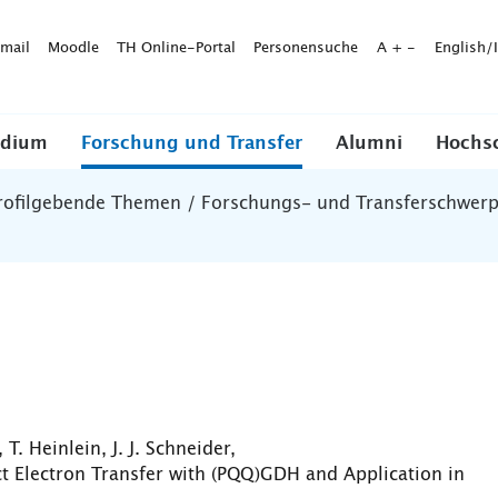
mail
Moodle
TH Online-Portal
Personensuche
A
+
-
English/
udium
Forschung und Transfer
Alumni
Hochs
rofilgebende Themen / Forschungs- und Transferschwer
 T. Heinlein, J. J. Schneider,
ct Electron Transfer with (PQQ)GDH and Application in