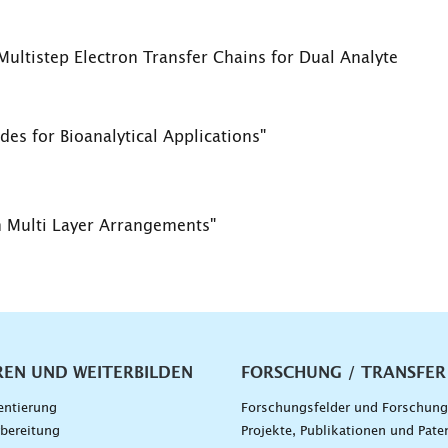
Multistep Electron Transfer Chains for Dual Analyte
s for Bioanalytical Applications"
n Multi Layer Arrangements"
vigation
REN UND WEITERBILDEN
FORSCHUNG / TRANSFER
entierung
Forschungsfelder und Forschun
bereitung
Projekte, Publikationen und Pate