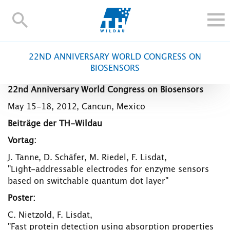
TH-
Wildau
STUDIEREN UND WEITERBILDEN
22ND ANNIVERSARY WORLD CONGRESS ON
IM STUDIUM
BIOSENSORS
FORSCHUNG UND TRANSFER
22nd Anniversary World Congress on Biosensors
ALUMNI
May 15-18, 2012, Cancun, Mexico
HOCHSCHULE
Beiträge der TH-Wildau
INTERNATIONAL
Vortag:
BESCHÄFTIGTE
J. Tanne, D. Schäfer, M. Riedel, F. Lisdat,
"Light-addressable electrodes for enzyme sensors
Blogs
Kontakt und Anfahrt
Webmail
Moodle
based on switchable quantum dot layer"
TH Online-Portal
Personensuche
English
Poster:
C. Nietzold, F. Lisdat,
"Fast protein detection using absorption properties