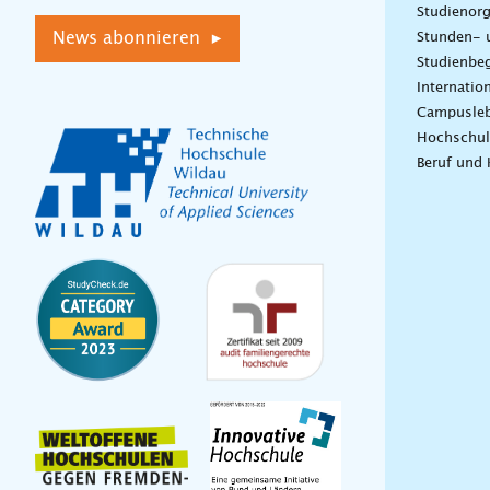
Studienorg
News abonnieren ▸
Stunden- 
Studienbeg
Internatio
Campusle
Hochschul
Beruf und 