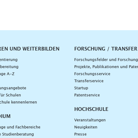
vigation
REN UND WEITERBILDEN
FORSCHUNG / TRANSFER
entierung
Forschungsfelder und Forschun
bereitung
Projekte, Publikationen und Pate
nge A–Z
Forschungsservice
g
Transferservice
dungsangebote
Startup
für Schulen
Patentservice
chule kennenlernen
HOCHSCHULE
DIUM
Veranstaltungen
nge und Fachbereiche
Neuigkeiten
e Studienberatung
Presse