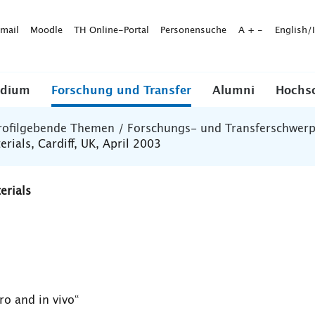
mail
Moodle
TH Online-Portal
Personensuche
A
+
-
English/
udium
Forschung und Transfer
Alumni
Hochs
rofilgebende Themen / Forschungs- und Transferschwer
ials, Cardiff, UK, April 2003
erials
ro and in vivo“