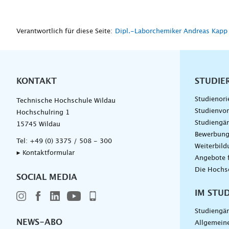
Verantwortlich für diese Seite:
Dipl.-Laborchemiker Andreas Kapp
KONTAKT
Unterna
STUDIE
Studienori
Technische Hochschule Wildau
Studienvor
Hochschulring 1
Studiengä
15745 Wildau
Bewerbun
Tel:
+49 (0) 3375 / 508 - 300
Weiterbil
▸ Kontaktformular
Angebote 
Die Hochs
SOCIAL MEDIA
IM STU
Studiengä
NEWS-ABO
Allgemein