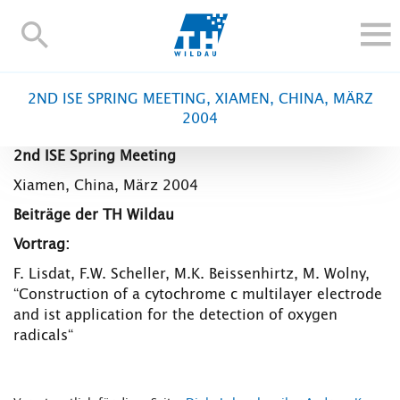
TH-
Wildau
STUDIEREN UND WEITERBILDEN
2ND ISE SPRING MEETING, XIAMEN, CHINA, MÄRZ
IM STUDIUM
2004
FORSCHUNG UND TRANSFER
2nd ISE Spring Meeting
ALUMNI
Xiamen, China, März 2004
HOCHSCHULE
Beiträge der TH Wildau
INTERNATIONAL
Vortrag:
BESCHÄFTIGTE
F. Lisdat, F.W. Scheller, M.K. Beissenhirtz, M. Wolny,
“Construction of a cytochrome c multilayer electrode
Blogs
Kontakt und Anfahrt
Webmail
Moodle
and ist application for the detection of oxygen
TH Online-Portal
Personensuche
English
radicals“