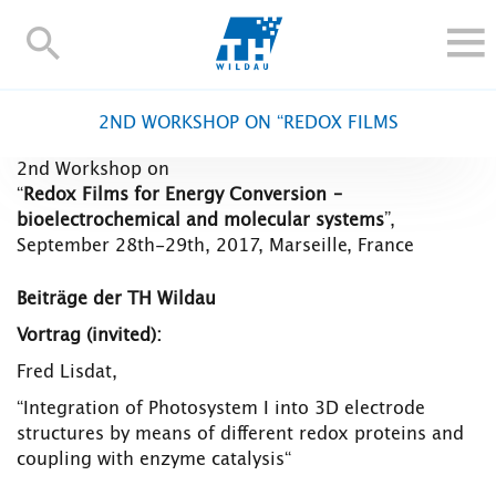
TH-
Wildau
STUDIEREN UND WEITERBILDEN
2ND WORKSHOP ON “REDOX FILMS
IM STUDIUM
2nd Workshop on
FORSCHUNG UND TRANSFER
“
Redox Films for Energy Conversion –
ALUMNI
bioelectrochemical and molecular systems
”,
September 28th-29th, 2017, Marseille, France
HOCHSCHULE
INTERNATIONAL
Beiträge der TH Wildau
BESCHÄFTIGTE
Vortrag (invited):
Blogs
Kontakt und Anfahrt
Webmail
Moodle
Fred Lisdat,
TH Online-Portal
Personensuche
English
“Integration of Photosystem I into 3D electrode
structures by means of different redox proteins and
coupling with enzyme catalysis“