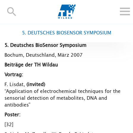
TH-
Wildau
STUDIEREN UND WEITERBILDEN
5. DEUTSCHES BIOSENSOR SYMPOSIUM
IM STUDIUM
5. Deutsches BioSensor Symposium
FORSCHUNG UND TRANSFER
Bochum, Deutschland, März 2007
ALUMNI
Beiträge der TH Wildau
HOCHSCHULE
Vortrag:
INTERNATIONAL
F. Lisdat,
(invited)
BESCHÄFTIGTE
“Application of electrochemical techniques for the
sensorial detection of metabolites, DNA and
Blogs
Kontakt und Anfahrt
Webmail
Moodle
antibodies”
TH Online-Portal
Personensuche
English
Poster:
[32]