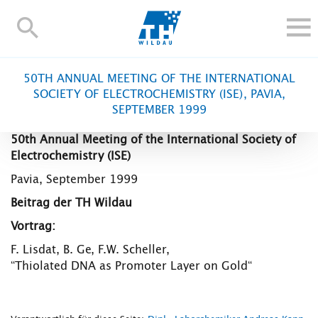
TH-
Wildau
STUDIEREN UND WEITERBILDEN
50TH ANNUAL MEETING OF THE INTERNATIONAL
IM STUDIUM
SOCIETY OF ELECTROCHEMISTRY (ISE), PAVIA,
SEPTEMBER 1999
FORSCHUNG UND TRANSFER
ALUMNI
50th Annual Meeting of the International Society of
Electrochemistry (ISE)
HOCHSCHULE
Pavia, September 1999
INTERNATIONAL
Beitrag der TH Wildau
BESCHÄFTIGTE
Vortrag:
Blogs
Kontakt und Anfahrt
Webmail
Moodle
F. Lisdat, B. Ge, F.W. Scheller,
TH Online-Portal
Personensuche
English
“Thiolated DNA as Promoter Layer on Gold“