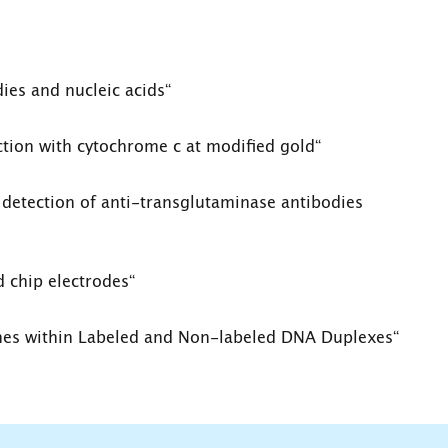
ies and nucleic acids“
action with cytochrome c at modified gold“
detection of anti-transglutaminase antibodies
 chip electrodes“
ches within Labeled and Non-labeled DNA Duplexes“