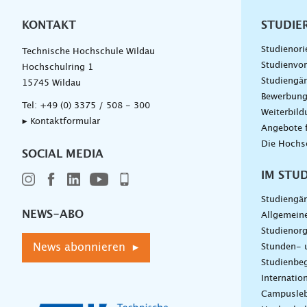
KONTAKT
Unterna
STUDIE
Studienori
Technische Hochschule Wildau
Studienvor
Hochschulring 1
Studiengä
15745 Wildau
Bewerbun
Tel:
+49 (0) 3375 / 508 - 300
Weiterbil
▸ Kontaktformular
Angebote 
Die Hochs
SOCIAL MEDIA
IM STU
Studiengä
NEWS-ABO
Allgemein
Studienorg
News abonnieren ▸
Stunden- 
Studienbeg
Internatio
Campusle