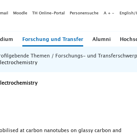
mail
Moodle
TH Online-Portal
Personensuche
A
+
-
English/
udium
Forschung und Transfer
Alumni
Hochs
rofilgebende Themen / Forschungs- und Transferschwer
Electrochemistry
Electrochemistry
mobilised at carbon nanotubes on glassy carbon and