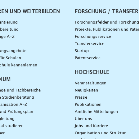
vigation
REN UND WEITERBILDEN
FORSCHUNG / TRANSFER
entierung
Forschungsfelder und Forschun
bereitung
Projekte, Publikationen und Pate
nge A–Z
Forschungsservice
g
Transferservice
dungsangebote
Startup
für Schulen
Patentservice
chule kennenlernen
HOCHSCHULE
DIUM
Veranstaltungen
nge und Fachbereiche
Neuigkeiten
e Studienberatung
Presse
anisation A-Z
Publikationen
und Prüfungsplan
Amtliche Mitteilungen
leitung
Über uns
nal studieren
Jobs und Karriere
ben
Organisation und Struktur