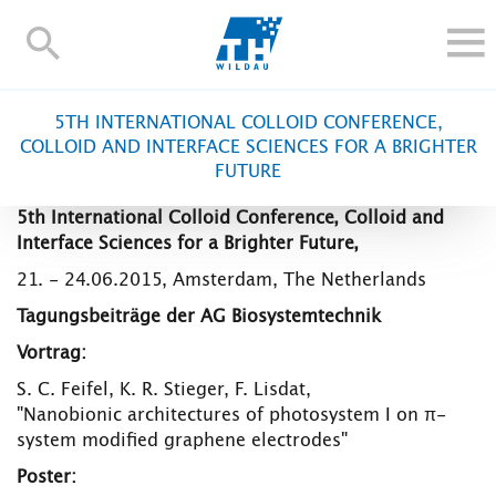
TH-
Wildau
STUDIEREN UND WEITERBILDEN
5TH INTERNATIONAL COLLOID CONFERENCE,
IM STUDIUM
COLLOID AND INTERFACE SCIENCES FOR A BRIGHTER
FUTURE
FORSCHUNG UND TRANSFER
ALUMNI
5th International Colloid Conference, Colloid and
Interface Sciences for a Brighter Future,
HOCHSCHULE
21. - 24.06.2015, Amsterdam, The Netherlands
INTERNATIONAL
Tagungsbeiträge der AG Biosystemtechnik
BESCHÄFTIGTE
Vortrag:
Blogs
Kontakt und Anfahrt
Webmail
Moodle
S. C. Feifel, K. R. Stieger, F. Lisdat,
TH Online-Portal
Personensuche
English
"Nanobionic architectures of photosystem I on π-
system modified graphene electrodes"
Poster: