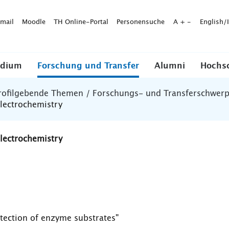
mail
Moodle
TH Online-Portal
Personensuche
A
+
-
English/
udium
Forschung und Transfer
Alumni
Hochs
rofilgebende Themen / Forschungs- und Transferschwer
Electrochemistry
Electrochemistry
tection of enzyme substrates"