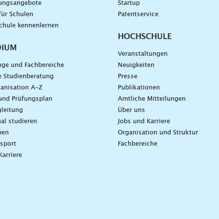
dungsangebote
Startup
für Schulen
Patentservice
chule kennenlernen
HOCHSCHULE
DIUM
Veranstaltungen
nge und Fachbereiche
Neuigkeiten
e Studienberatung
Presse
anisation A-Z
Publikationen
und Prüfungsplan
Amtliche Mitteilungen
leitung
Über uns
nal studieren
Jobs und Karriere
ben
Organisation und Struktur
sport
Fachbereiche
Karriere