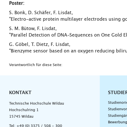
Poster:
S. Bonk, D. Schäfer, F. Lisdat,
"Electro-active protein multilayer electrodes using g
S. M. Bütow, F. Lisdat,
"Parallel Detection of DNA-Sequences on One Gold E
G. Göbel, T. Dietz, F. Lisdat,
"Bienzyme sensor based on an oxygen reducing biliru
Verantwortlich für diese Seite:
KONTAKT
Unterna
STUDIE
Studienori
Technische Hochschule Wildau
Studienvor
Hochschulring 1
Studiengä
15745 Wildau
Bewerbun
Tel:
+49 (0) 3375 / 508 - 300