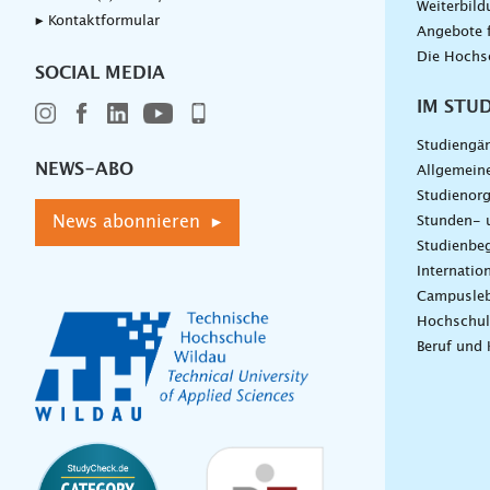
Weiterbil
▸ Kontaktformular
Angebote 
Die Hochs
SOCIAL MEDIA
IM STU
Studiengä
NEWS-ABO
Allgemein
Studienorg
News abonnieren ▸
Stunden- 
Studienbeg
Internatio
Campusle
Hochschul
Beruf und 