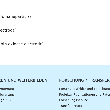
old nanoparticles"
lectrode"
bin oxidase electrode"
vigation
REN UND WEITERBILDEN
FORSCHUNG / TRANSFER
entierung
Forschungsfelder und Forschun
bereitung
Projekte, Publikationen und Pate
nge A–Z
Forschungsservice
g
Transferservice