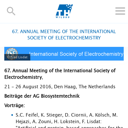
TH-
Wildau
STUDIEREN UND WEITERBILDEN
67. ANNUAL MEETING OF THE INTERNATIONAL
IM STUDIUM
SOCIETY OF ELECTROCHEMISTRY
FORSCHUNG UND TRANSFER
ALUMNI
© Fred Lisdat
HOCHSCHULE
67. Annual Meeting of the International Society of
INTERNATIONAL
Electrochemistry
,
BESCHÄFTIGTE
21 - 26 August 2016, Den Haag, The Netherlands
Blogs
Kontakt und Anfahrt
Webmail
Moodle
Beiträge der AG Biosystemtechnik
TH Online-Portal
Personensuche
English
Vorträge:
S.C. Feifel, K. Stieger, D. Ciornii, A. Kölsch, M.
Hejazi, A. Zouni, H. Lokstein, F. Lisdat: