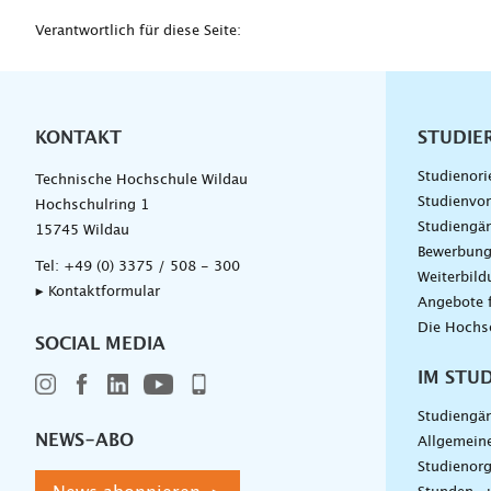
Verantwortlich für diese Seite:
KONTAKT
Unterna
STUDIE
Studienori
Technische Hochschule Wildau
Studienvor
Hochschulring 1
Studiengä
15745 Wildau
Bewerbun
Tel:
+49 (0) 3375 / 508 - 300
Weiterbil
▸ Kontaktformular
Angebote 
Die Hochs
SOCIAL MEDIA
IM STU
Studiengä
NEWS-ABO
Allgemein
Studienorg