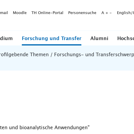
mail
Moodle
TH Online-Portal
Personensuche
A
+
-
English/
udium
Forschung und Transfer
Alumni
Hochs
rofilgebende Themen / Forschungs- und Transferschwer
lten und bioanalytische Anwendungen"