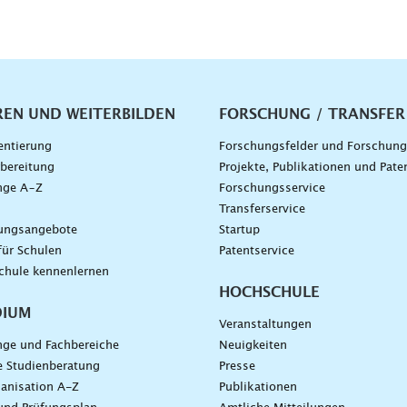
vigation
REN UND WEITERBILDEN
FORSCHUNG / TRANSFER
entierung
Forschungsfelder und Forschun
bereitung
Projekte, Publikationen und Pate
nge A–Z
Forschungsservice
g
Transferservice
dungsangebote
Startup
für Schulen
Patentservice
chule kennenlernen
HOCHSCHULE
DIUM
Veranstaltungen
nge und Fachbereiche
Neuigkeiten
e Studienberatung
Presse
anisation A-Z
Publikationen