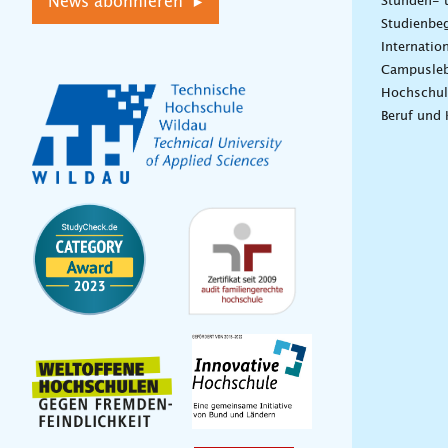
News abonnieren ▸
Stunden- 
Studienbeg
Internatio
Campusle
Hochschul
Beruf und 