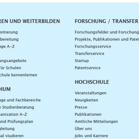
vigation
REN UND WEITERBILDEN
FORSCHUNG / TRANSFER
entierung
Forschungsfelder und Forschun
bereitung
Projekte, Publikationen und Pate
nge A–Z
Forschungsservice
g
Transferservice
dungsangebote
Startup
für Schulen
Patentservice
chule kennenlernen
HOCHSCHULE
DIUM
Veranstaltungen
nge und Fachbereiche
Neuigkeiten
e Studienberatung
Presse
anisation A-Z
Publikationen
und Prüfungsplan
Amtliche Mitteilungen
leitung
Über uns
nal studieren
Jobs und Karriere