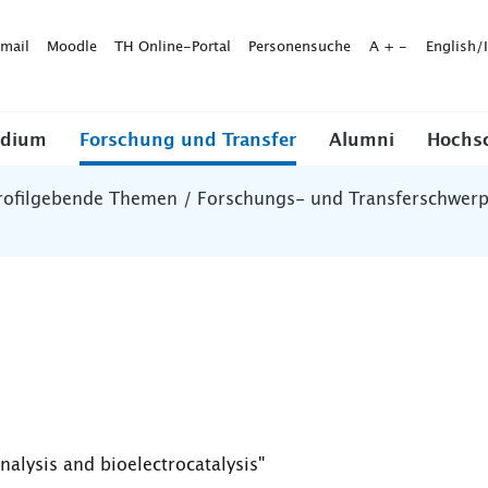
mail
Moodle
TH Online-Portal
Personensuche
A
+
-
English/
udium
Forschung und Transfer
Alumni
Hochs
rofilgebende Themen / Forschungs- und Transferschwer
nalysis and bioelectrocatalysis"