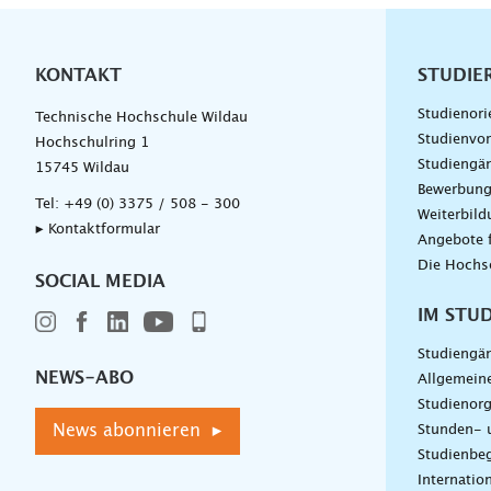
KONTAKT
Unterna
STUDIE
Studienori
Technische Hochschule Wildau
Studienvor
Hochschulring 1
Studiengä
15745 Wildau
Bewerbun
Tel:
+49 (0) 3375 / 508 - 300
Weiterbil
▸ Kontaktformular
Angebote 
Die Hochs
SOCIAL MEDIA
IM STU
Studiengä
NEWS-ABO
Allgemein
Studienorg
News abonnieren ▸
Stunden- 
Studienbeg
Internatio