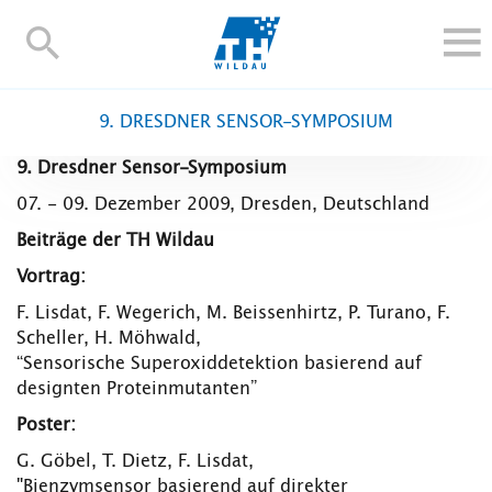
TH-
Wildau
STUDIEREN UND WEITERBILDEN
9. DRESDNER SENSOR-SYMPOSIUM
IM STUDIUM
9. Dresdner Sensor-Symposium
FORSCHUNG UND TRANSFER
07. - 09. Dezember 2009, Dresden, Deutschland
ALUMNI
Beiträge der TH Wildau
HOCHSCHULE
Vortrag:
INTERNATIONAL
F. Lisdat, F. Wegerich, M. Beissenhirtz, P. Turano, F.
BESCHÄFTIGTE
Scheller, H. Möhwald,
“Sensorische Superoxiddetektion basierend auf
Blogs
Kontakt und Anfahrt
Webmail
Moodle
designten Proteinmutanten”
TH Online-Portal
Personensuche
English
Poster:
G. Göbel, T. Dietz, F. Lisdat,
"Bienzymsensor basierend auf direkter