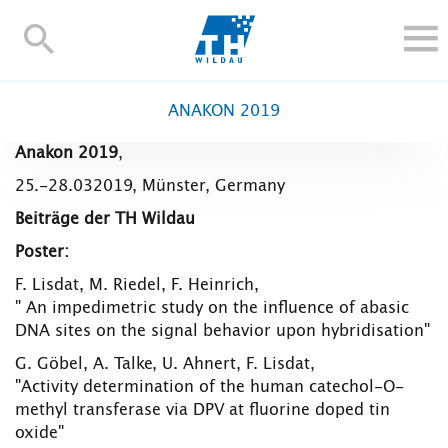
TH-
Wildau
STUDIEREN UND WEITERBILDEN
ANAKON 2019
IM STUDIUM
Anakon 2019
,
FORSCHUNG UND TRANSFER
25.-28.032019, Münster, Germany
ALUMNI
Beiträge der TH Wildau
HOCHSCHULE
Poster:
INTERNATIONAL
F. Lisdat, M. Riedel, F. Heinrich,
BESCHÄFTIGTE
" An impedimetric study on the influence of abasic
DNA sites on the signal behavior upon hybridisation"
Blogs
Kontakt und Anfahrt
Webmail
Moodle
TH Online-Portal
Personensuche
English
G. Göbel, A. Talke, U. Ahnert, F. Lisdat,
"Activity determination of the human catechol-O-
methyl transferase via DPV at fluorine doped tin
oxide"