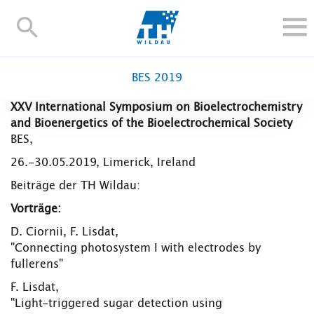
TH-
Wildau
STUDIEREN UND WEITERBILDEN
BES 2019
IM STUDIUM
XXV International Symposium on Bioelectrochemistry
FORSCHUNG UND TRANSFER
and Bioenergetics of the Bioelectrochemical Society
ALUMNI
BES,
HOCHSCHULE
26.-30.05.2019, Limerick, Ireland
INTERNATIONAL
Beiträge der TH Wildau:
BESCHÄFTIGTE
Vorträge:
D. Ciornii, F. Lisdat,
Blogs
Kontakt und Anfahrt
Webmail
Moodle
"Connecting photosystem I with electrodes by
TH Online-Portal
Personensuche
English
fullerens"
F. Lisdat,
"Light-triggered sugar detection using