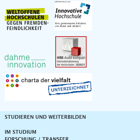
STUDIEREN UND WEITERBILDEN
Unternavigation
IM STUDIUM
FORSCHUNG / TRANSFER