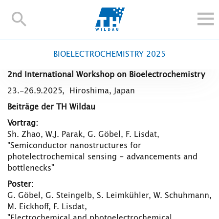
TH-
Wildau
STUDIEREN UND WEITERBILDEN
BIOELECTROCHEMISTRY 2025
IM STUDIUM
2nd International Workshop on Bioelectrochemistry
FORSCHUNG UND TRANSFER
23.-26.9.2025, Hiroshima, Japan
ALUMNI
Beiträge der TH Wildau
HOCHSCHULE
Vortrag:
INTERNATIONAL
Sh. Zhao, W.J. Parak, G. Göbel, F. Lisdat,
BESCHÄFTIGTE
"Semiconductor nanostructures for
photelectrochemical sensing – advancements and
Blogs
Kontakt und Anfahrt
Webmail
Moodle
bottlenecks"
TH Online-Portal
Personensuche
English
Poster:
G. Göbel, G. Steingelb, S. Leimkühler, W. Schuhmann,
M. Eickhoff, F. Lisdat,
"Electrochemical and photoelectrochemical