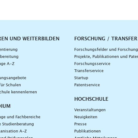
vigation
REN UND WEITERBILDEN
FORSCHUNG / TRANSFER
entierung
Forschungsfelder und Forschun
bereitung
Projekte, Publikationen und Pate
nge A–Z
Forschungsservice
g
Transferservice
dungsangebote
Startup
für Schulen
Patentservice
chule kennenlernen
HOCHSCHULE
DIUM
Veranstaltungen
nge und Fachbereiche
Neuigkeiten
e Studienberatung
Presse
anisation A-Z
Publikationen