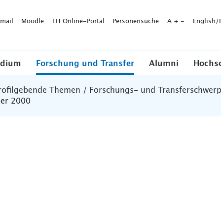
mail
Moodle
TH Online-Portal
Personensuche
A
+
-
English/
udium
Forschung und Transfer
Alumni
Hochs
rofilgebende Themen / Forschungs- und Transferschwer
ber 2000