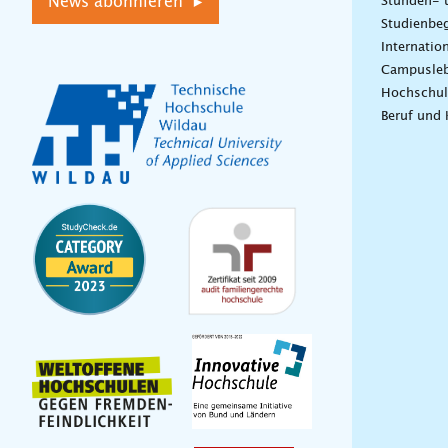
News abonnieren ▸
Stunden- 
Studienbeg
Internatio
Campusle
Hochschul
Beruf und 