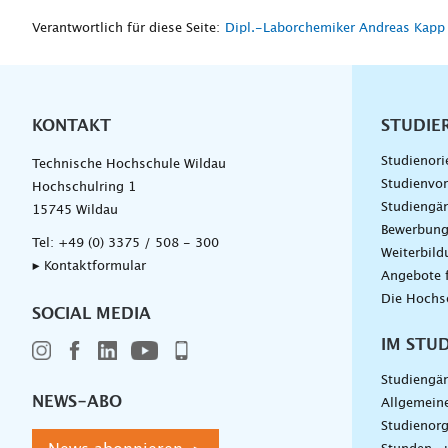
Verantwortlich für diese Seite:
Dipl.-Laborchemiker Andreas Kapp
KONTAKT
Unterna
STUDIE
Studienori
Technische Hochschule Wildau
Studienvor
Hochschulring 1
Studiengä
15745 Wildau
Bewerbun
Tel:
+49 (0) 3375 / 508 - 300
Weiterbil
▸ Kontaktformular
Angebote 
Die Hochs
SOCIAL MEDIA
IM STU
Studiengä
NEWS-ABO
Allgemein
Studienorg