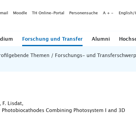
mail
Moodle
TH Online-Portal
Personensuche
A
+
-
English/
udium
Forschung und Transfer
Alumni
Hochs
rofilgebende Themen / Forschungs- und Transferschwer
 F. Lisdat,
r Photobiocathodes Combining Photosystem I and 3D