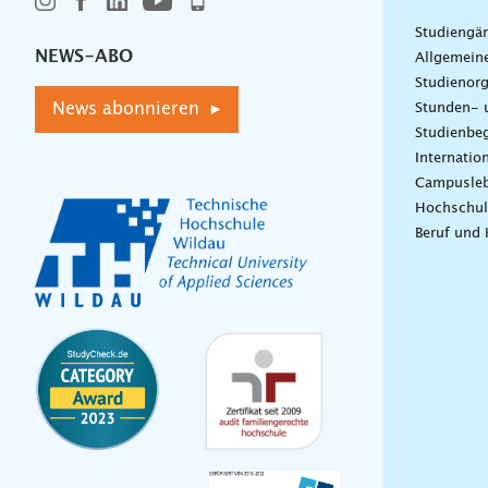
Studiengä
NEWS-ABO
Allgemein
Studienorg
News abonnieren ▸
Stunden- 
Studienbeg
Internatio
Campusle
Hochschul
Beruf und 