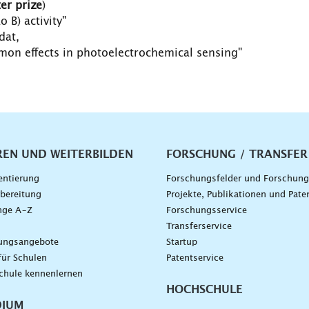
er prize
)
 B) activity"
dat,
smon effects in photoelectrochemical sensing"
vigation
REN UND WEITERBILDEN
FORSCHUNG / TRANSFER
entierung
Forschungsfelder und Forschun
bereitung
Projekte, Publikationen und Pate
nge A–Z
Forschungsservice
g
Transferservice
dungsangebote
Startup
für Schulen
Patentservice
chule kennenlernen
HOCHSCHULE
DIUM