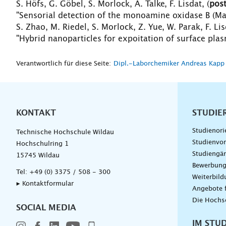
S. Höfs, G. Göbel, S. Morlock, A. Talke, F. Lisdat, (
post
"Sensorial detection of the monoamine oxidase B (Mao
S. Zhao, M. Riedel, S. Morlock, Z. Yue, W. Parak, F. Lis
"Hybrid nanoparticles for expoitation of surface pla
Verantwortlich für diese Seite:
Dipl.-Laborchemiker Andreas Kapp
KONTAKT
Unterna
STUDIE
Studienori
Technische Hochschule Wildau
Studienvor
Hochschulring 1
Studiengä
15745 Wildau
Bewerbun
Tel:
+49 (0) 3375 / 508 - 300
Weiterbil
▸ Kontaktformular
Angebote 
Die Hochs
SOCIAL MEDIA
IM STU