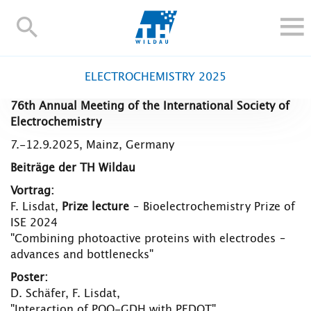
TH-
Wildau
STUDIEREN UND WEITERBILDEN
ELECTROCHEMISTRY 2025
IM STUDIUM
76th Annual Meeting of the International Society of
FORSCHUNG UND TRANSFER
Electrochemistry
ALUMNI
7.-12.9.2025, Mainz, Germany
HOCHSCHULE
Beiträge der TH Wildau
INTERNATIONAL
Vortrag:
BESCHÄFTIGTE
F. Lisdat,
Prize lecture
– Bioelectrochemistry Prize of
ISE 2024
Blogs
Kontakt und Anfahrt
Webmail
Moodle
"Combining photoactive proteins with electrodes –
TH Online-Portal
Personensuche
English
advances and bottlenecks"
Poster:
D. Schäfer, F. Lisdat,
"Interaction of PQQ-GDH with PEDOT"